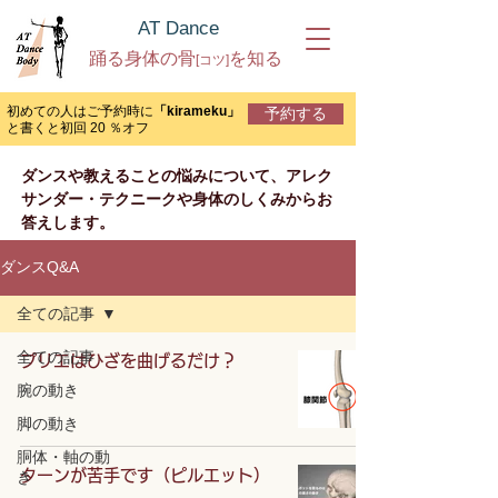
AT Dance
踊る身体の骨
を知る
[コツ]
初めての人は
ご予約時に
「k
irameku」
予約する
と書くと初回 20 ％オフ
ダンスや教えることの悩みについて、アレク
サンダー・テクニークや身体のしくみからお
答えします。
ダンスQ&A
全ての記事
全ての記事
プリエはひざを曲げるだけ？
腕の動き
脚の動き
胴体・軸の動
ターンが苦手です（ピルエット）
き