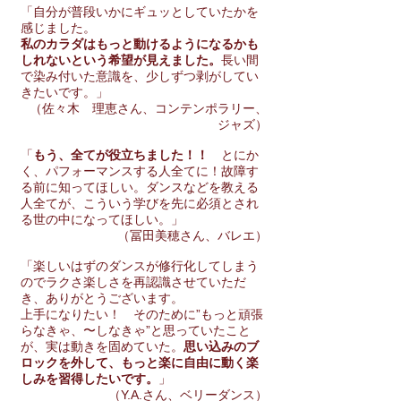
「自分が普段いかにギュッとしていたかを
感じました。
私のカラダはもっと動けるようになるかも
しれないという希望が見えました。
長い間
で染み付いた意識を、少しずつ剥がしてい
きたいです。」
（佐々木 理恵さん、コンテンポラリー、
ジャズ）
「
もう、全てが役立ちました！！
とにか
く、パフォーマンスする人全てに！故障す
る前に知ってほしい。ダンスなどを教える
人全てが、こういう学びを先に必須とされ
る世の中になってほしい。」
（冨田美穂さん、バレエ）
「楽しいはずのダンスが修行化してしまう
のでラクさ楽しさを再認識させていただ
き、ありがとうございます。
上手になりたい！ そのために”もっと頑張
らなきゃ、〜しなきゃ”と思っていたこと
が、実は動きを固めていた。
思い込みのブ
ロックを外して、もっと楽に自由に動く楽
しみを習得したいです。
」
（Y.A.さん、ベリーダンス）