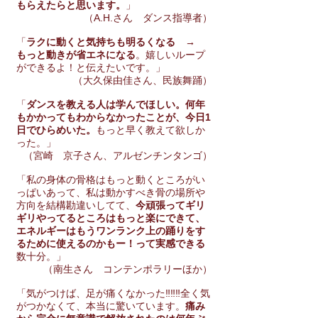
もらえたらと思います。
」
（A.H.さん ダンス指導者）
「
ラクに動くと気持ちも明るくなる →
もっと動きが省エネになる
。嬉しいループ
ができるよ！と伝えたいです。」
（大久保由佳さん、民族舞踊）
「
ダンスを教える人は学んでほしい。何年
もかかってもわからなかったことが、今日1
日でひらめいた。
もっと早く教えて欲しか
った。」
（宮崎 京子さん、アルゼンチンタンゴ）
「私の身体の骨格はもっと動くところがい
っぱいあって、私は動かすべき骨の場所や
方向を結構勘違いしてて、
今頑張ってギリ
ギリやってるところはもっと楽にできて、
エネルギーはもうワンランク上の踊りをす
るために使えるのかもー！って実感できる
数十分。」
（南生さん コンテンポラリーほか）
「気がつけば、足が痛くなかった‼️‼️‼️全く気
がつかなくて、本当に驚いています。
痛み