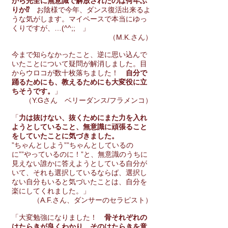
から完全に無意識で解放されたのは何年ぶ
りか⁉️
お陰様で今年、ダンス復活出来るよ
うな気がします。マイペースで本当にゆっ
くりですが、…(^^;; 」
（M.K.さん）
今まで知らなかったこと、逆に思い込んで
いたことについて疑問が解消しました。目
からウロコが数十枚落ちました！
自分で
踊るためにも、教えるためにも大変役に立
ちそうです。
」
（Y.Gさん ベリーダンス/フラメンコ）
「
力は抜けない、抜くためにまた力を入れ
ようとしていること、無意識に頑張ること
をしていたことに気づきました。
”ちゃんとしよう””ちゃんとしているの
に””やっているのに！”と、無意識のうちに
見えない誰かに答えようとしている自分が
いて、それも選択しているならば、選択し
ない自分もいると気づいたことは、自分を
楽にしてくれました。」
（A.F.さん、ダンサーのセラピスト）
「大変勉強になりました！
骨それぞれの
はたらきが良くわかり、そのはたらきを意