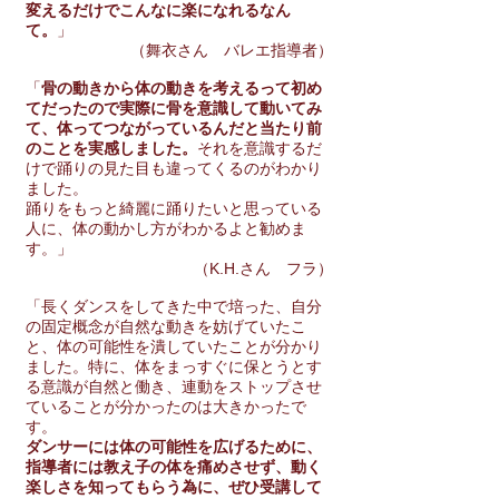
変えるだけでこんなに楽になれるなん
て。
」
（舞衣さん バレエ指導者）
「
骨の動きから体の動きを考えるって初め
てだったので実際に骨を意識して動いてみ
て、体ってつながっているんだと当たり前
のことを実感しました。
それを意識するだ
けで踊りの見た目も違ってくるのがわかり
ました。
踊りをもっと綺麗に踊りたいと思っている
人に、体の動かし方がわかるよと勧めま
す。」
（K.H.さん フラ）
「長くダンスをしてきた中で培った、自分
の固定概念が自然な動きを妨げていたこ
と、体の可能性を潰していたことが分かり
ました。特に、体をまっすぐに保とうとす
る意識が自然と働き、連動をストップさせ
ていることが分かったのは大きかったで
す。
ダンサーには体の可能性を広げるために、
指導者には教え子の体を痛めさせず、動く
楽しさを知ってもらう為に、ぜひ受講して