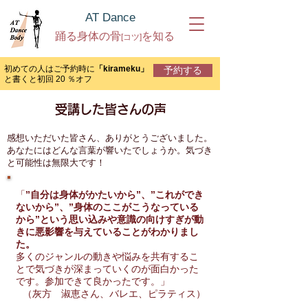
AT Dance
踊る身体の骨
を知る
[コツ]
初めての人は
ご予約時に
「k
irameku」
予約する
と書くと初回 20 ％オフ
受講した皆さんの声
感想いただいた皆さん、ありがとうございました。
あなたにはどんな言葉が響いたでしょうか。気づき
と可能性は無限大です！
「
”自分は身体がかたいから”、”これができ
ないから”、”身体のここがこうなっている
から”という思い込みや意識の向けすぎが動
きに悪影響を与えていることがわかりまし
た。
多くのジャンルの動きや悩みを共有するこ
とで気づきが深まっていくのが面白かった
です。参加できて良かったです。」
（灰方 淑恵さん、バレエ、ピラティス）