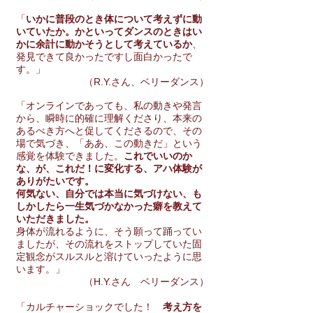
「
いかに普段のとき体について考えずに動
いていたか。かといってダンスのときはい
かに余計に動かそうとして考えているか
、
発見できて良かったですし面白かったで
す。」
（
R.Y.さん、ベリーダンス）
「オンラインであっても、私の動きや発言
から、瞬時に的確に理解くださり、本来の
あるべき方へと促してくださるので、その
場で気づき、「ああ、この動きだ」という
感覚を体験できました。
これでいいのか
な、が、これだ！に変化する、アハ体験が
ありがたいです。
何気ない、自分では本当に気づけない、も
しかしたら一生気づかなかった癖を教えて
いただきました。
身体が流れるように、そう願って踊ってい
ましたが、その流れをストップしていた固
定観念がスルスルと溶けていったように思
います。」
（H.Y.さん ベリーダンス）
「カルチャーショックでした！
考え方を