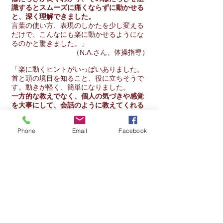
識するとスムーズに痛くならずに動かせる
と、深く理解できました。
言葉の使い方、表現のしかたを少し変える
だけで、こんなにも楽に動かせるようにな
るのかと驚きました。」
（N.A.さん、体操指導）
「楽に動くヒントがいっぱいありました。
首と頭の境目を知ること、役に立ちそうで
す。動きが軽く、簡単になりました。
一方的な教えでなく、個人の気づきや感覚
を大事にして、会話のように教えてくれる
のも良かったです。
」
(J.M.さん、タンゴ）
Phone
Email
Facebook
「
頭を動かす時の動かし方、意識・認識が
変わるとスムーズに動かせました！
思っ
ている部位が違った！！身体を活かす使い
方、思ったことと違う動かし方をきき、目
からウロコがいっぱいでした。」
（Y.I.さん、フラ）
「レッスンの時に思い出してみたら、とて
も楽ちん！ ピルエットもスルスルと。受
講して良かったです。」