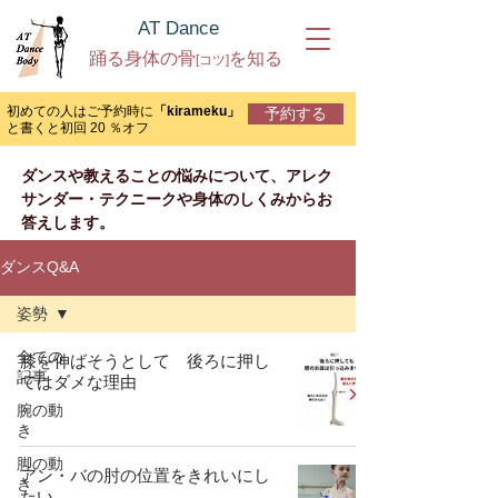
AT Dance
踊る身体の骨
を知る
[コツ]
初めての人は
ご予約時に
「k
irameku」
予約する
と書くと初回 20 ％オフ
ダンスや教えることの悩みについて、アレク
サンダー・テクニークや身体のしくみからお
答えします。
ダンスQ&A
姿勢
全ての
膝を伸ばそうとして 後ろに押し
記事
てはダメな理由
腕の動
き
脚の動
アン・バの肘の位置をきれいにし
き
たい