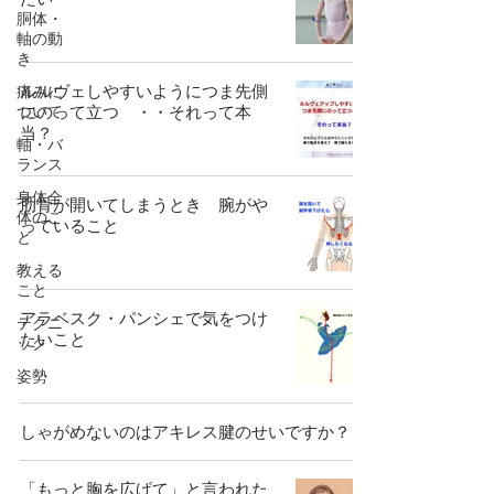
胴体・
軸の動
き
ルルヴェしやすいようにつま先側
痛みに
ついて
にのって立つ ・・それって本
当？
軸・バ
ランス
身体全
肋骨が開いてしまうとき 腕がや
体のこ
っていること
と
教える
こと
アラベスク・パンシェで気をつけ
テクニ
たいこと
ック
姿勢
しゃがめないのはアキレス腱のせいですか？
「もっと胸を広げて」と言われた